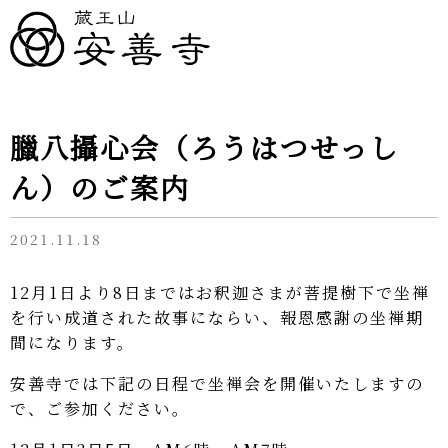
臘八攝心会（ろうはつせっし
ん）のご案内
2021.11.18
12月1日より8日まではお釈迦さまが菩提樹下で坐禅
を行い成道された故事にならい、報恩感謝の坐禅期
間になります。
安善寺では下記の日程で坐禅会を開催いたしますの
で、ご参加ください。